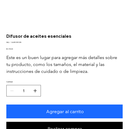
Difusor de aceites esenciales
SKU
SKU:
126351351935
126351351935
Precio
$1,190.00
Este es un buen lugar para agregar más detalles sobre 
tu producto, como los tamaños, el material y las 
instrucciones de cuidado o de limpieza.
Cantidad
Agregar al carrito
Realizar compra