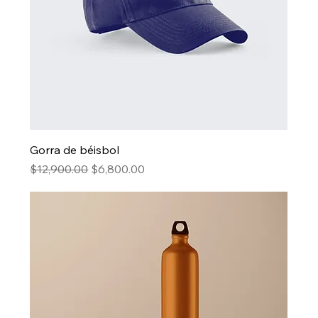
Gorra de béisbol
Precio
Precio de oferta
$12,900.00
$6,800.00