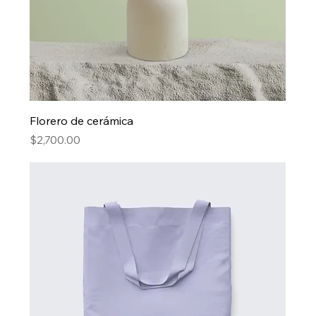
Florero de cerámica
Precio
$2,700.00