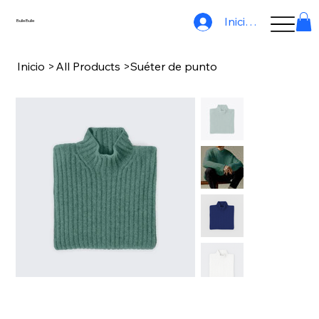
Iniciar sesión
BulleBulle
Inicio
>
All Products
>
Suéter de punto