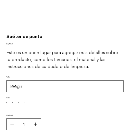
Suéter de punto
Precio
$2,750.00
Este es un buen lugar para agregar más detalles sobre 
tu producto, como los tamaños, el material y las 
instrucciones de cuidado o de limpieza.
Talla
Color
Cantidad